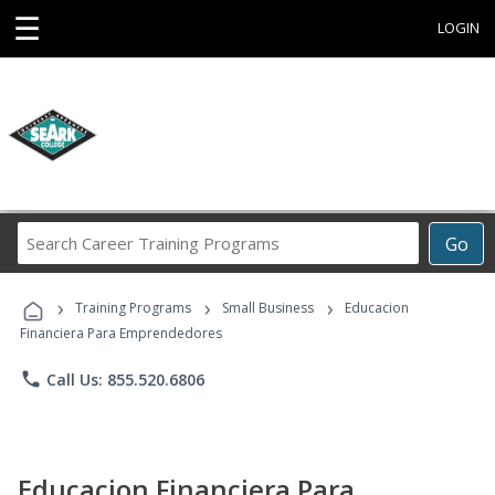
☰
LOGIN
Search
Go
Career
Training
›
›
›
Programs
Training Programs
Small Business
Educacion
Financiera Para Emprendedores
phone
Call Us: 855.520.6806
Educacion Financiera Para