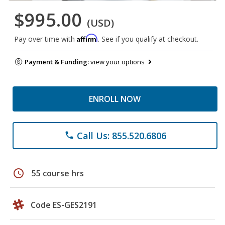
$995.00
(USD)
Affirm
Pay over time with
. See if you qualify at checkout.
Payment & Funding:
view your options
ENROLL NOW
Call Us: 855.520.6806
phone
schedule
55 course hrs
Code ES-GES2191