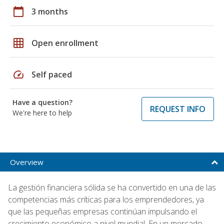
calendar_today
3 months
grid_on
Open enrollment
speed
Self paced
Have a question?
REQUEST INFO
We're here to help
Overview
La gestión financiera sólida se ha convertido en una de las
competencias más críticas para los emprendedores, ya
que las pequeñas empresas continúan impulsando el
crecimiento económico a nivel mundial. En un mercado