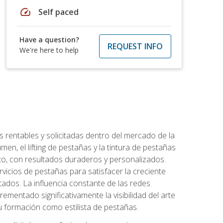
speed
Self paced
Have a question?
REQUEST INFO
We're here to help
 rentables y solicitadas dentro del mercado de la
en, el lifting de pestañas y la tintura de pestañas
to, con resultados duraderos y personalizados.
vicios de pestañas para satisfacer la creciente
ados. La influencia constante de las redes
ementado significativamente la visibilidad del arte
u formación como estilista de pestañas.