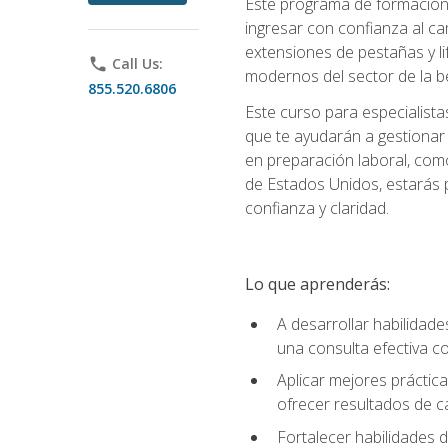
Este programa de formación p
ingresar con confianza al ca
extensiones de pestañas y lif
phone
Call Us:
modernos del sector de la be
855.520.6806
Este curso para especialista
que te ayudarán a gestionar
en preparación laboral, como
de Estados Unidos, estarás 
confianza y claridad.
Lo que aprenderás:
A desarrollar habilidade
una consulta efectiva con
Aplicar mejores práctica
ofrecer resultados de ca
Fortalecer habilidades de