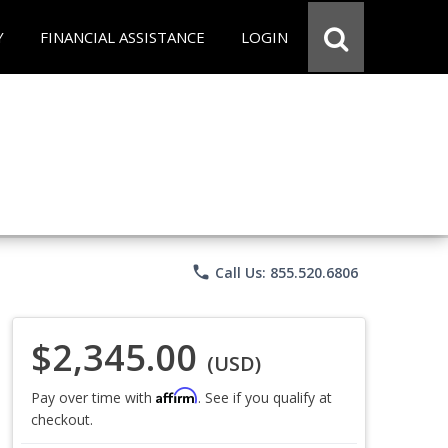
Y
FINANCIAL ASSISTANCE
LOGIN
phone
Call Us: 855.520.6806
$2,345.00
(USD)
Affirm
Pay over time with
. See if you qualify at
checkout.