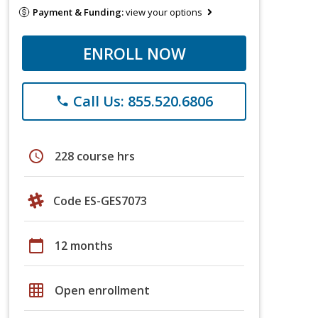
Payment & Funding:
view your options
ENROLL NOW
Call Us: 855.520.6806
phone
schedule
228 course hrs
Code ES-GES7073
calendar_today
12 months
grid_on
Open enrollment