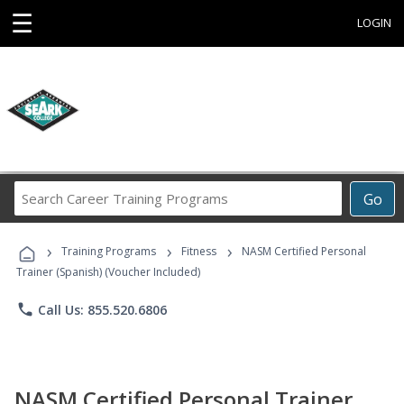
☰
LOGIN
Search
Go
Career
Training
›
›
›
Programs
Training Programs
Fitness
NASM Certified Personal
Trainer (Spanish) (Voucher Included)
phone
Call Us: 855.520.6806
NASM Certified Personal Trainer