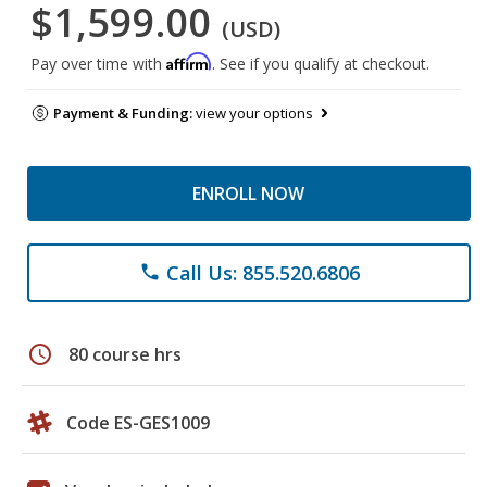
$1,599.00
(USD)
Affirm
Pay over time with
. See if you qualify at checkout.
Payment & Funding:
view your options
ENROLL NOW
Call Us: 855.520.6806
phone
schedule
80 course hrs
Code ES-GES1009