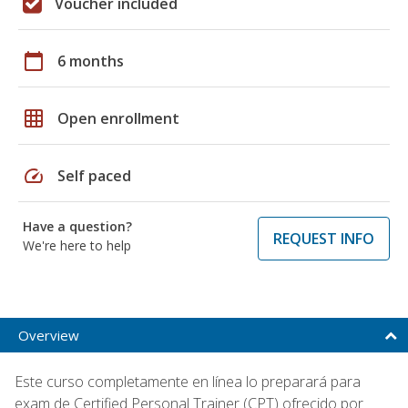
Voucher included
calendar_today
6 months
grid_on
Open enrollment
speed
Self paced
Have a question?
REQUEST INFO
We're here to help
Overview
Este curso completamente en línea lo preparará para
exam de Certified Personal Trainer (CPT) ofrecido por