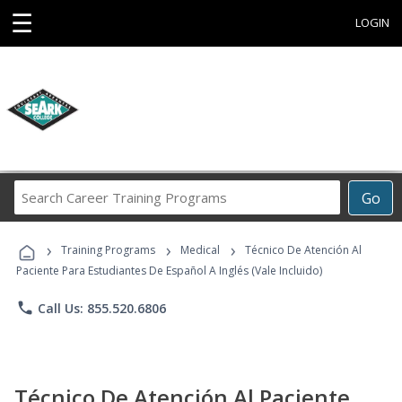
☰
LOGIN
Search
Go
Career
Training
›
›
›
Programs
Training Programs
Medical
Técnico De Atención Al
Paciente Para Estudiantes De Español A Inglés (Vale Incluido)
phone
Call Us: 855.520.6806
Técnico De Atención Al Paciente