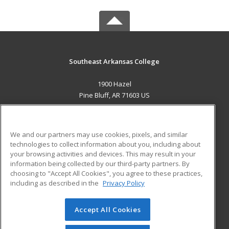
Southeast Arkansas College
1900 Hazel
Pine Bluff, AR 71603 US
MAIN CONTENT
Career Training
We and our partners may use cookies, pixels, and similar
technologies to collect information about you, including about
ADDITIONAL RESOURCES
your browsing activities and devices. This may result in your
information being collected by our third-party partners. By
Military
Student Blog
choosing to "Accept All Cookies", you agree to these practices,
Financial Assistance
including as described in the
Privacy Policy
Help
Accept All Cookies
© 2026 ed2go, a division of Cengage Learning. All rights
reserved. The material on this site cannot be reproduced or