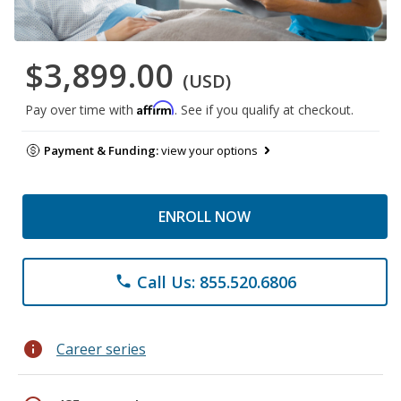
$3,899.00
(USD)
Affirm
Pay over time with
. See if you qualify at checkout.
Payment & Funding:
view your options
ENROLL NOW
Call Us: 855.520.6806
phone
info
Career series