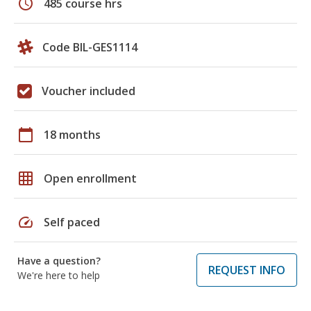
schedule
485 course hrs
Code BIL-GES1114
Voucher included
calendar_today
18 months
grid_on
Open enrollment
speed
Self paced
Have a question?
REQUEST INFO
We're here to help