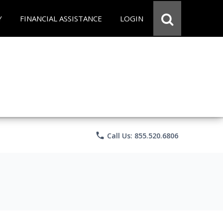
Y
FINANCIAL ASSISTANCE
LOGIN
phone
Call Us: 855.520.6806