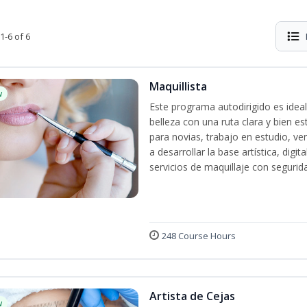
1-6 of 6
Maquillista
w
Este programa autodirigido es ideal
belleza con una ruta clara y bien e
para novias, trabajo en estudio, ven
a desarrollar la base artística, dig
servicios de maquillaje con segurida
248 Course Hours
Artista de Cejas
w