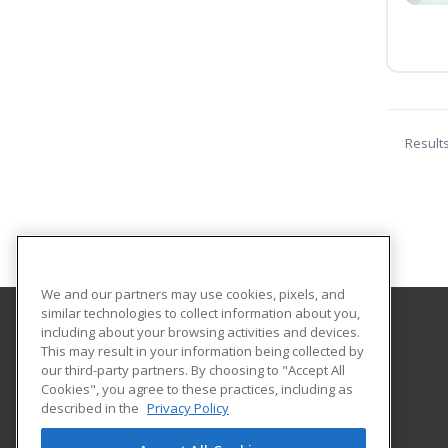
Result
We and our partners may use cookies, pixels, and
similar technologies to collect information about you,
including about your browsing activities and devices.
Southeast Arkansas College
This may result in your information being collected by
our third-party partners. By choosing to "Accept All
Cookies", you agree to these practices, including as
1900 Hazel
described in the
Privacy Policy
Pine Bluff, AR 71603 US