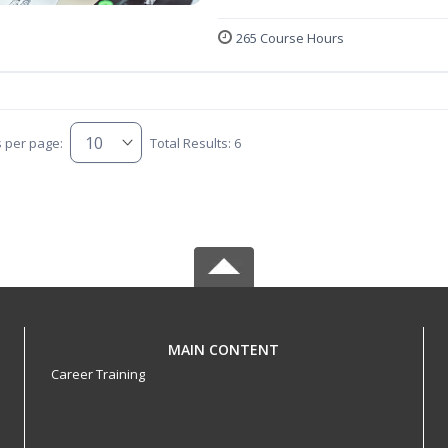
265 Course Hours
s per page:
Total Results: 6
MAIN CONTENT
Career Training