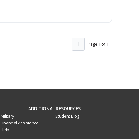
1
Page 1 of 1
ADDITIONAL RESOURCES
Military
Student Blog
Financial Assistance
Help